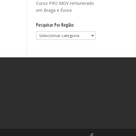
Curso PRO MOV remunerado
em Braga e Évora
Pesquisar Por Região:
Pesquisar
Por
Região: