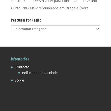
Porto – Curso EFA nível IV para conclusão do 12º ano
Curso PRO MOV remunerado em Braga e Évora
Pesquisar Por Região:
Pesquisar
Por
Região:
Informações
Contacto
Política de Privacidade
Sobre