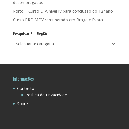
desempregados
Porto – Curso EFA nível IV para conclusão do 12º ano
Curso PRO MOV remunerado em Braga e Évora
Pesquisar Por Região:
Pesquisar
Por
Região:
Informações
Contacto
Política de Privacidade
Sobre