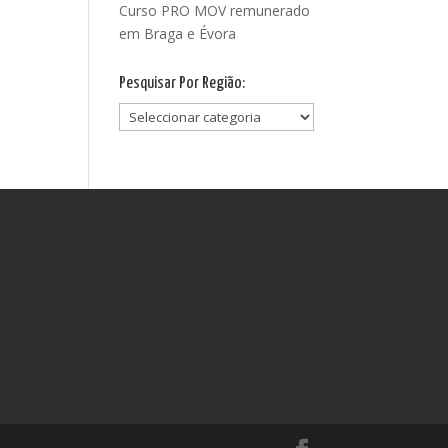
Curso PRO MOV remunerado
em Braga e Évora
Pesquisar Por Região:
Pesquisar
Por
Região: