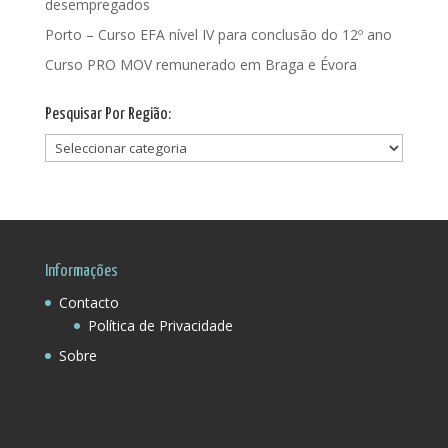
desempregados
Porto – Curso EFA nível IV para conclusão do 12º ano
Curso PRO MOV remunerado em Braga e Évora
Pesquisar Por Região:
Pesquisar
Por
Região:
Informações
Contacto
Política de Privacidade
Sobre