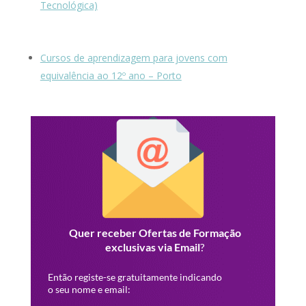
Tecnológica)
Cursos de aprendizagem para jovens com
equivalência ao 12º ano – Porto