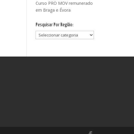
Curso PRO MOV remunerado
em Braga e Évora
Pesquisar Por Região:
Pesquisar
Por
Região: