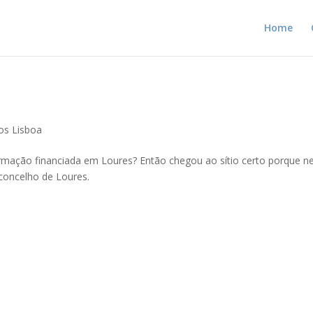
Home
os Lisboa
ormação financiada em Loures? Então chegou ao sítio certo porque n
concelho de Loures.