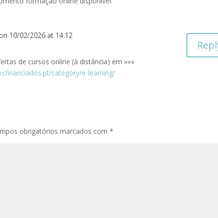
omento formação online disponível.
on 10/02/2026 at 14:12
Repl
ertas de cursos online (à distância) em »»»
sfinanciados.pt/category/e-learning/
mpos obrigatórios marcados com
*