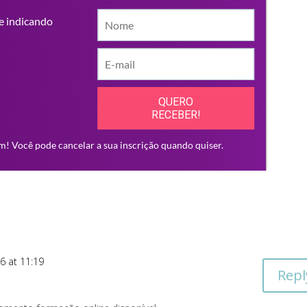
6 at 11:19
Repl