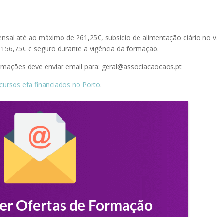
sal até ao máximo de 261,25€, subsídio de alimentação diário no v
 156,75€ e seguro durante a vigência da formação.
ormações deve enviar email para: geral@associacaocaos.pt
cursos efa financiados no Porto
.