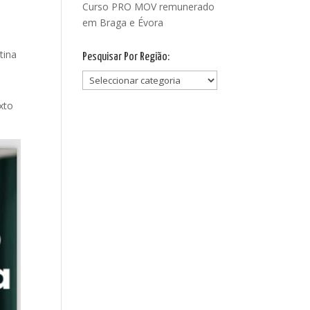
Curso PRO MOV remunerado
em Braga e Évora
tina
Pesquisar Por Região:
Pesquisar
Por
xto
Região: